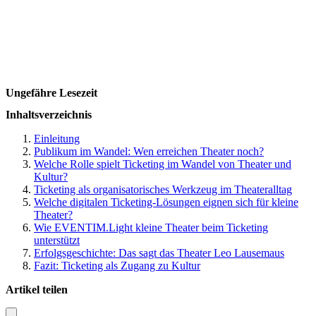
entscheidest du, ob du die Gebühren selbst tragen oder an deine
Ticketkäufer weitergeben möchtest.
3.
Wie aufwendig ist die Einführung eines Online-Ticketing Systems im
Theaterbetrieb?
Ungefähre Lesezeit
Du kannst bei EVENTIM.Light in wenigen Schritten dein erstes
Event veröffentlichen.
Registriere dich
kostenlos und schon wirst du
Inhaltsverzeichnis
Schritt für Schritt durch die Eventanlage geführt. Unsere Video-
Einleitung
Tutorials zeigen dir, wie einfach es ist!
Publikum im Wandel: Wen erreichen Theater noch?
Welche Rolle spielt Ticketing im Wandel von Theater und
Kultur?
Ticketing als organisatorisches Werkzeug im Theateralltag
Welche digitalen Ticketing-Lösungen eignen sich für kleine
Theater?
Wie EVENTIM.Light kleine Theater beim Ticketing
unterstützt
Erfolgsgeschichte: Das sagt das Theater Leo Lausemaus
Fazit: Ticketing als Zugang zu Kultur
Artikel teilen