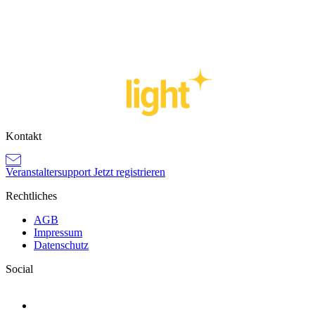
Eventplanung
E
Oktoberfest organisieren: Der Leitfaden für
Veranstalter
22.07.2026
2
Artikel lesen
A
Kontakt
Veranstaltersupport
Jetzt registrieren
Rechtliches
AGB
Impressum
Datenschutz
Social