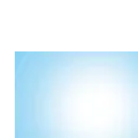
abzubilden
Zusätzlich bietet EVENTIM.Light
zusätzliche Reichweite
, ohne
dass kleine Häuser ihre Eigenständigkeit verlieren.
Erfolgsgeschichte: Das sagt das Norddeutsche Puppentheater
Dass digitales Ticketing auch für kleine Bühnen kein riesiger
Kraftakt sein muss, zeigt das Theater Leo Lausemaus aus Hamburg.
Hier wird deutlich, wie viel entspannter der Theaterabend startet,
wenn die Organisation im Hintergrund einfach von alleine läuft.
Eine unserer Kundinnen bringt es auf den Punkt.