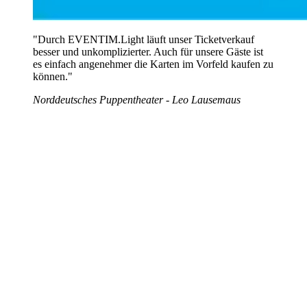
"Durch EVENTIM.Light läuft unser Ticketverkauf
besser und unkomplizierter. Auch für unsere Gäste ist
es einfach angenehmer die Karten im Vorfeld kaufen zu
können."
Norddeutsches Puppentheater - Leo Lausemaus
Fazit: Ticketing als Zugang zu Kultur
Für
Theater
stellt sich weniger die Frage nach Digitalisierung an
sich, sondern nach der
Umsetzbarkeit
. Digitale Ticketing-
Lösungen können dabei helfen, Zugänge zu vereinfachen,
Sichtbarkeit zu erhöhen und organisatorische Abläufe zu entlasten.
Wer
Ticketing
als Teil der
kulturellen Vermittlung
versteht,